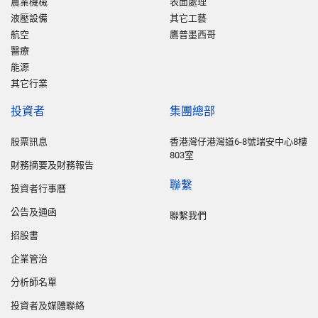
農業機械
表面處理
液壓設備
其它工藝
航空
鷹普墨西哥
醫療
能源
其它行業
投資者
集團總部
股票訊息
香港灣仔港灣道6-8號瑞安中心8樓
803室
財務摘要及財務報告
聯繫
投資者行事曆
公告及通函
聯繫我們
招股書
企業管治
分析師名單
投資者及媒體聯絡