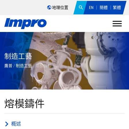
地理位置
EN
簡體
繁體
制造工藝
鷹普
/
制造工藝
/
熔模鑄件
熔模鑄件
概述