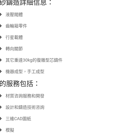
砂鑄造詳細信息：
液壓閥體
齒輪箱零件
行星載體
轉向關節
其它重達30kg的復雜型芯鑄件
機器成型，手工成型
的服務包括：
材質咨詢服務和開發
設計和鑄造技術咨詢
三維CAD圖紙
模擬