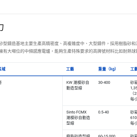
力
砂型鑄造基地主要生產高精密度、高複雜度中、大型鑄件，採用樹脂砂和潮
擁有大噸位的中頻感應電爐，能夠生產特殊要求的高牌號材料比如耐熱球
區域
工藝
重量（kg）
工
哥
KW 潮模砂自
30-400
砂箱
動造型線
1,3
（25
每小
Sinto FCMX
0.5-40
砂
潮模砂自動造
610
型線
每小
樹脂砂造型線
60-15,000
砂箱