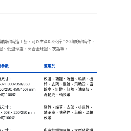
模砂鑄造工藝，可以生產0.3公斤至20噸的砂鑄件。
鐵、低溫球鐵、高合金球鐵、灰鐵等。
藝參數
適用於
尺寸 :
殼體、箱體、端蓋、輪類、機
50×1,000×350/350
體、支架、飛輪、飛輪殼、齒
0/250; 450/450) mm
輪室、缸體、缸蓋、油底殼、
時 100型
涡轮壳、軸類等
箱尺寸：
彎管、端蓋、支架、排氣管、
 × 508 × 250/250 mm
軸承座、傳動件、葉輪、渦輪
時100型
殼等
尺寸 :
所有鑄鐵類零件、大型發動機