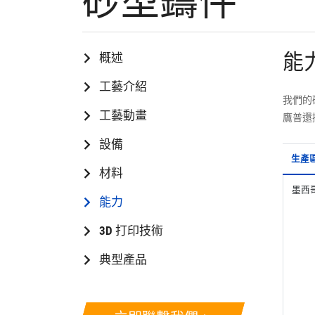
砂型鑄件
能
概述
工藝介紹
我們的
工藝動畫
鷹普還
設備
生產
材料
墨西
能力
3D 打印技術
典型產品