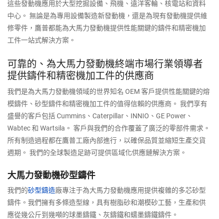
這些發動機應用於大型挖掘設備、飛機、遠洋客輪、核電站和資料
中心。 無論是為專用設備製造新發動機，還是為現有發動機提供維
修零件，鷹普都能為大馬力發動機提供性能關鍵的鑄件和精密機加
工件一站式解決方案。
可靠的、為大馬力發動機終端市場行業領導者
提供鑄件和精密機加工件的供應商
我們是為大馬力發動機領域的世界知名 OEM 客戶提供性能關鍵的熔
模鑄件、砂型鑄件和精密機加工件的值得信賴的供應商。 我們享有
盛譽的客戶包括 Cummins、Caterpillar、INNIO、GE Power、
Wabtec 和 Wartsila。 客戶與我們的合作覆蓋了廣泛的零部件需求。
所有制造過程都在鷹普工廠內部進行，以確保品質並縮短生產交貨
週期。 我們的全球製造足跡可提供區域化供應鏈解決方案。
大馬力發動機砂型鑄件
我們的
砂型鑄造
廠專注于為大馬力發動機應用提供複雜的多芯砂型
鑄件。我們擁有多條造型線，具有樹脂砂和潮模砂工藝，生產和供
應從幾公斤到幾噸的球墨鑄鐵、灰鑄鐵和蠕墨鑄鐵鑄件。