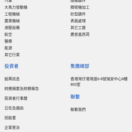
汽車
熔模鑄件
大馬力發動機
精密機加工
工程機械
砂型鑄件
農業機械
表面處理
液壓設備
其它工藝
航空
鷹普墨西哥
醫療
能源
其它行業
投資者
集團總部
股票訊息
香港灣仔港灣道6-8號瑞安中心8樓
803室
財務摘要及財務報告
聯繫
投資者行事曆
公告及通函
聯繫我們
招股書
企業管治