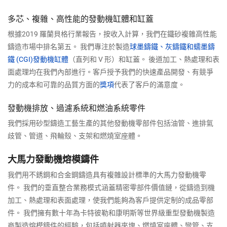
多芯、複雜、高性能的發動機缸體和缸蓋
根據2019 羅蘭貝格行業報告，按收入計算，我們在鐵砂複雜高性能
鑄造市場中排名第五。 我們專注於製造
球墨鑄鐵、灰鑄鐵和蠕墨鑄
鐵 (CGI)
發動機缸體
（直列和 V 形）和缸蓋。 後道加工、熱處理和表
面處理均在我們內部進行。客戶授予我們的快速產品開發、有競爭
力的成本和可靠的品質方面的
獎項
代表了客戶的滿意度。
發動機排放、過濾系統和燃油系統零件
我們採用砂型鑄造工藝生產的其他發動機零部件包括油管、進排氣
歧管、管道、飛輪殼、支架和燃燒室座體。
大馬力發動機熔模鑄件
我們用不銹鋼和合金鋼鑄造具有複雜設計標準的大馬力發動機零
件。 我們的垂直整合業務模式涵蓋精密零部件價值鏈，從鑄造到機
加工、熱處理和表面處理，使我們能夠為客戶提供定制的成品零部
件。 我們擁有數十年為卡特彼勒和康明斯等世界級重型發動機製造
商製造熔模鑄件的經驗，包括噴射器夾塊、燃燒室座體、彎管、支