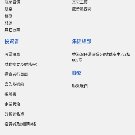
液壓設備
其它工藝
航空
鷹普墨西哥
醫療
能源
其它行業
投資者
集團總部
股票訊息
香港灣仔港灣道6-8號瑞安中心8樓
803室
財務摘要及財務報告
聯繫
投資者行事曆
公告及通函
聯繫我們
招股書
企業管治
分析師名單
投資者及媒體聯絡