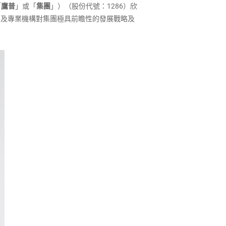
「
鷹普
」或「
集團
」）（股份代號：1286）欣
界及專業機構對集團極具前瞻性的發展戰略及