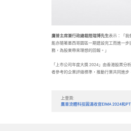
鷹普主席兼行政總裁陸瑞博先生
表示：「我
能亦隨著墨西哥園區一期建設完工而進一步
務，為股東帶來理想的回報。」
「上市公司年度大獎 2024」由香港股票
者參考的企業評級標準，推動行業共同進步
上壹頁:
鷹普流體科技圓滿收官EIMA 2024和PTC A