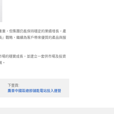
重重，但集團仍能保持穩定的業績增長，產
長』戰略，繼續為客戶帶來優質的產品與服
融市場的穩實成長，並建立一套供市場及投資
展。
下壹頁:
鷹普中國區總部儲能電站投入運營