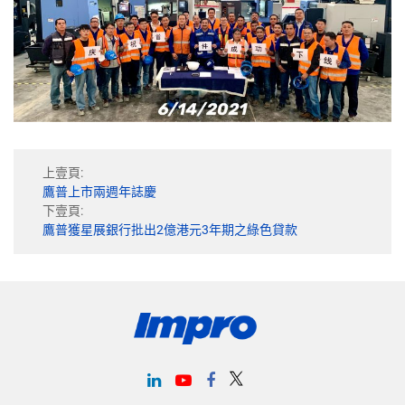
上壹頁:
鷹普上市兩週年誌慶
下壹頁:
鷹普獲星展銀行批出2億港元3年期之綠色貸款