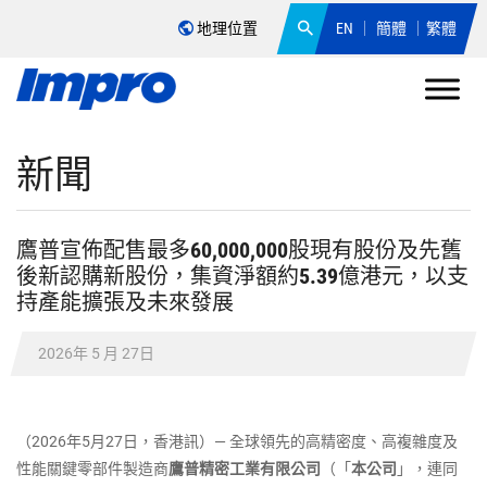
地理位置
EN
簡體
繁體
新聞
鷹普宣佈配售最多60,000,000股現有股份及先舊
後新認購新股份，集資淨額約5.39億港元，以支
持產能擴張及未來發展
2026年 5 月 27日
（2026年5月27日，香港訊）― 全球領先的高精密度、高複雜度及
性能關鍵零部件製造商
鷹普精密工業有限公
司
（「
本公司
」，連同