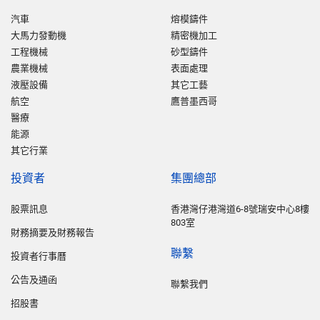
汽車
熔模鑄件
大馬力發動機
精密機加工
工程機械
砂型鑄件
農業機械
表面處理
液壓設備
其它工藝
航空
鷹普墨西哥
醫療
能源
其它行業
投資者
集團總部
股票訊息
香港灣仔港灣道6-8號瑞安中心8樓
803室
財務摘要及財務報告
聯繫
投資者行事曆
公告及通函
聯繫我們
招股書